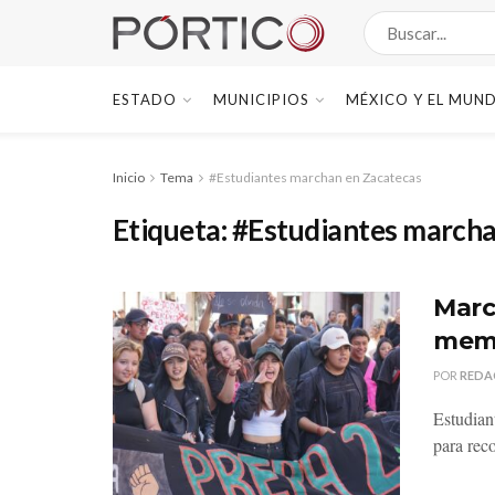
ESTADO
MUNICIPIOS
MÉXICO Y EL MUN
Inicio
Tema
#Estudiantes marchan en Zacatecas
Etiqueta:
#Estudiantes marcha
Marc
memo
POR
REDA
Estudian
para reco