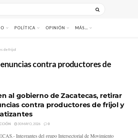
DO
POLÍTICA
OPINIÓN
MÁS…
 de frijol
denuncias contra productores de
en al gobierno de Zacatecas, retirar
ncias contra productores de frijol y
atizantes
CCIÓN
30 MAYO, 2026
0
S.- Integrantes del grupo Intersectorial de Movimiento