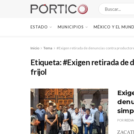
ESTADO
MUNICIPIOS
MÉXICO Y EL MUN
Inicio
Tema
#Exigen retirada de denuncias contra productores
Etiqueta:
#Exigen retirada de 
frijol
Exig
denu
simp
POR
REDA
ZACATECA