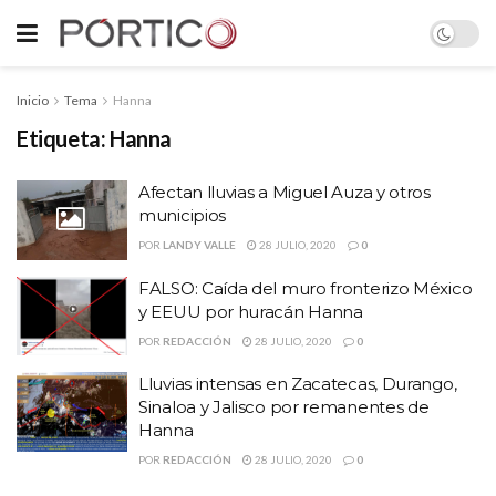
Inicio
Tema
Hanna
Etiqueta:
Hanna
Afectan lluvias a Miguel Auza y otros
municipios
POR
LANDY VALLE
28 JULIO, 2020
0
FALSO: Caída del muro fronterizo México
y EEUU por huracán Hanna
POR
REDACCIÓN
28 JULIO, 2020
0
Lluvias intensas en Zacatecas, Durango,
Sinaloa y Jalisco por remanentes de
Hanna
POR
REDACCIÓN
28 JULIO, 2020
0