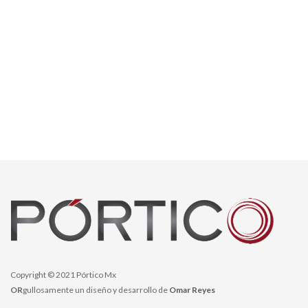
Copyright © 2021 Pórtico Mx
OR
gullosamente un diseño y desarrollo de
Omar Reyes