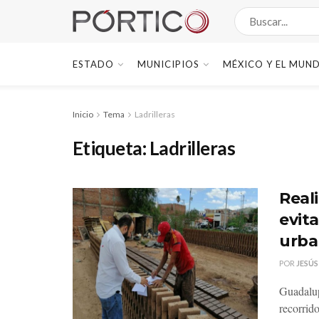
ESTADO
MUNICIPIOS
MÉXICO Y EL MUN
Inicio
Tema
Ladrilleras
Etiqueta:
Ladrilleras
Reali
evit
urba
POR
JESÚS
Guadalup
recorrido