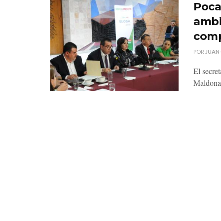
Poca
ambi
comp
POR
JUAN
El secre
Maldonado