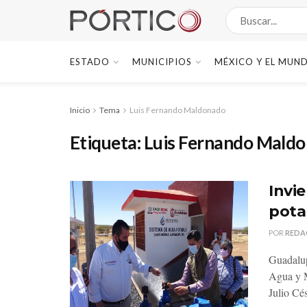
ESTADO
MUNICIPIOS
MÉXICO Y EL MUN
Inicio
Tema
Luis Fernando Maldonado
Etiqueta:
Luis Fernando Mald
Invi
pota
POR
REDA
Guadalup
Agua y M
Julio Cés