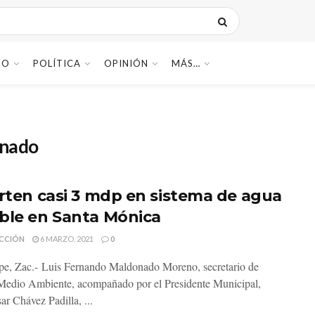
DO
POLÍTICA
OPINIÓN
MÁS…
onado
erten casi 3 mdp en sistema de agua
ble en Santa Mónica
CCIÓN
6 MARZO, 2021
0
e, Zac.- Luis Fernando Maldonado Moreno, secretario de
edio Ambiente, acompañado por el Presidente Municipal,
ar Chávez Padilla, ...