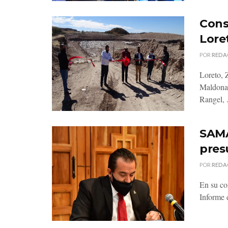
Cons
Lore
POR
REDA
Loreto, 
Maldonad
Rangel, .
SAMA
pres
POR
REDA
En su co
Informe d