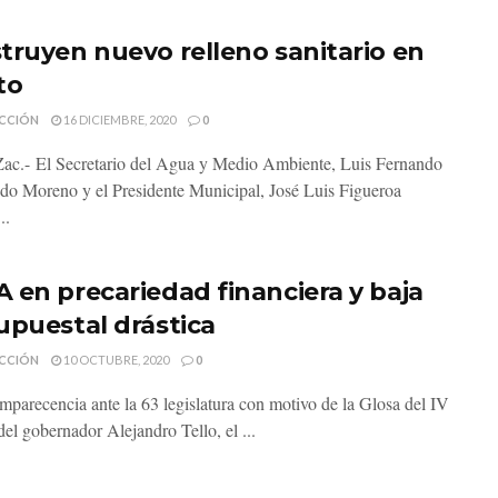
truyen nuevo relleno sanitario en
to
CCIÓN
16 DICIEMBRE, 2020
0
Zac.- El Secretario del Agua y Medio Ambiente, Luis Fernando
o Moreno y el Presidente Municipal, José Luis Figueroa
..
 en precariedad financiera y baja
upuestal drástica
CCIÓN
10 OCTUBRE, 2020
0
mparecencia ante la 63 legislatura con motivo de la Glosa del IV
el gobernador Alejandro Tello, el ...