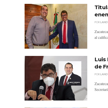
Titu
enem
POR
LAND
Zacateca
al califi
Luis
de F
POR
LAND
Zacatecas
Secretar