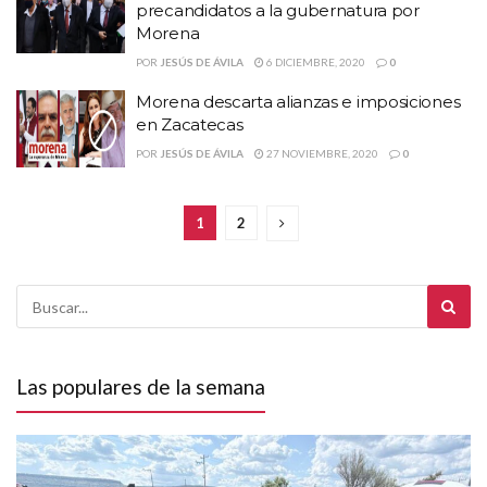
precandidatos a la gubernatura por
Morena
POR
JESÚS DE ÁVILA
6 DICIEMBRE, 2020
0
Morena descarta alianzas e imposiciones
en Zacatecas
POR
JESÚS DE ÁVILA
27 NOVIEMBRE, 2020
0
1
2
Las populares de la semana