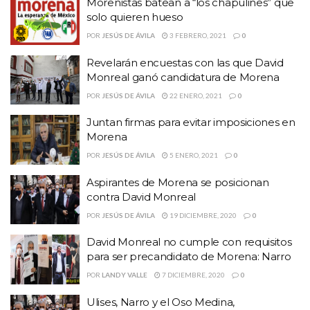
Morenistas batean a “los chapulines” que
solo quieren hueso
POR
JESÚS DE ÁVILA
3 FEBRERO, 2021
0
Revelarán encuestas con las que David
Monreal ganó candidatura de Morena
POR
JESÚS DE ÁVILA
22 ENERO, 2021
0
Juntan firmas para evitar imposiciones en
Morena
POR
JESÚS DE ÁVILA
5 ENERO, 2021
0
Aspirantes de Morena se posicionan
contra David Monreal
POR
JESÚS DE ÁVILA
19 DICIEMBRE, 2020
0
David Monreal no cumple con requisitos
para ser precandidato de Morena: Narro
POR
LANDY VALLE
7 DICIEMBRE, 2020
0
Ulises, Narro y el Oso Medina,