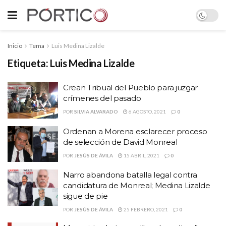
Inicio
Tema
Luis Medina Lizalde
Etiqueta:
Luis Medina Lizalde
Crean Tribual del Pueblo para juzgar
crímenes del pasado
POR
SILVIA ALVARADO
6 AGOSTO, 2021
0
Ordenan a Morena esclarecer proceso
de selección de David Monreal
POR
JESÚS DE ÁVILA
15 ABRIL, 2021
0
Narro abandona batalla legal contra
candidatura de Monreal; Medina Lizalde
sigue de pie
POR
JESÚS DE ÁVILA
25 FEBRERO, 2021
0