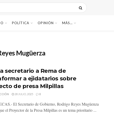
DO
POLÍTICA
OPINIÓN
MÁS…
Reyes Mugüerza
a secretario a Rema de
nformar a ejidatarios sobre
ecto de presa Milpillas
CCIÓN
28 JULIO, 2025
0
AS.- El Secretario de Gobierno, Rodrigo Reyes Mugüenza
ue el Proyector de la Presa Milpillas es un tema prioritario ...