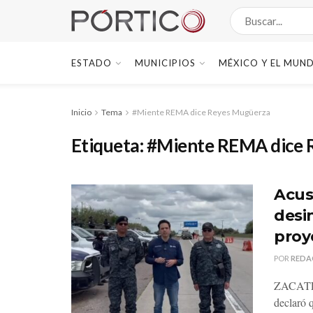
ESTADO
MUNICIPIOS
MÉXICO Y EL MUN
Inicio
Tema
#Miente REMA dice Reyes Mugüerza
Etiqueta:
#Miente REMA dice 
Acus
desi
proy
POR
REDA
ZACATEC
declaró q