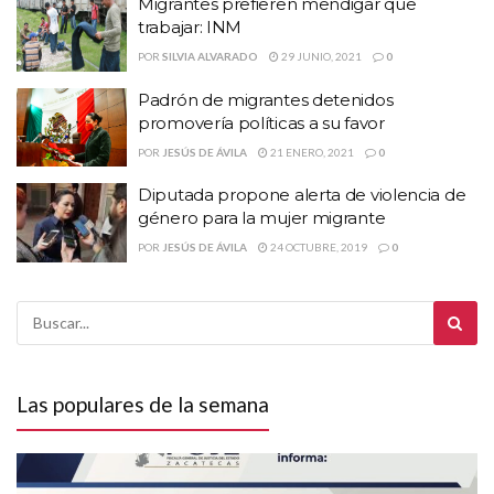
Migrantes prefieren mendigar que
trabajar: INM
POR
SILVIA ALVARADO
29 JUNIO, 2021
0
Padrón de migrantes detenidos
promovería políticas a su favor
POR
JESÚS DE ÁVILA
21 ENERO, 2021
0
Diputada propone alerta de violencia de
género para la mujer migrante
POR
JESÚS DE ÁVILA
24 OCTUBRE, 2019
0
Las populares de la semana