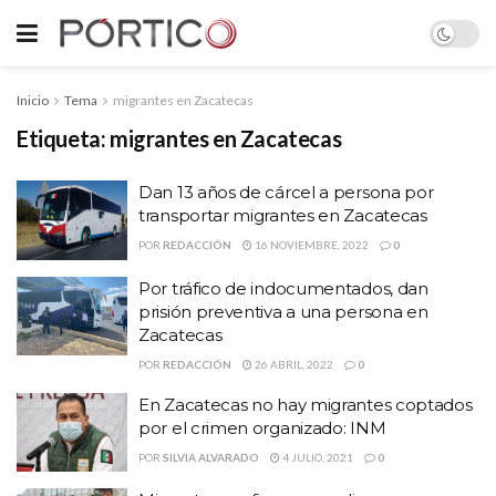
Inicio
Tema
migrantes en Zacatecas
Etiqueta:
migrantes en Zacatecas
Dan 13 años de cárcel a persona por
transportar migrantes en Zacatecas
POR
REDACCIÓN
16 NOVIEMBRE, 2022
0
Por tráfico de indocumentados, dan
prisión preventiva a una persona en
Zacatecas
POR
REDACCIÓN
26 ABRIL, 2022
0
En Zacatecas no hay migrantes coptados
por el crimen organizado: INM
POR
SILVIA ALVARADO
4 JULIO, 2021
0