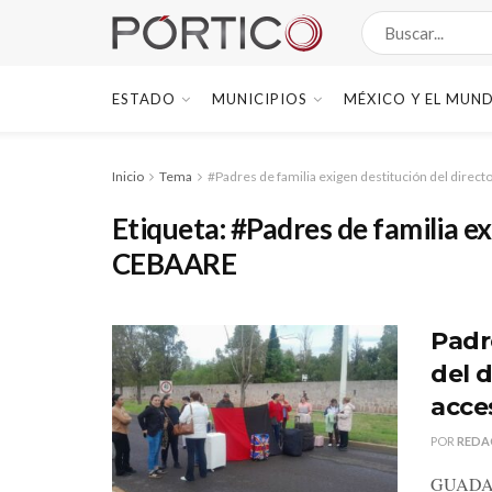
ESTADO
MUNICIPIOS
MÉXICO Y EL MUN
Inicio
Tema
#Padres de familia exigen destitución del direc
Etiqueta:
#Padres de familia ex
CEBAARE
Padr
del 
acce
POR
REDA
GUADALU