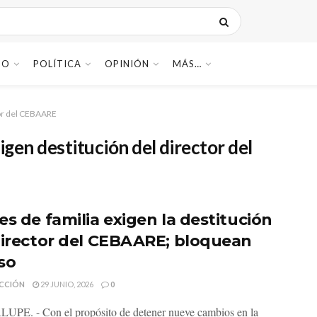
DO
POLÍTICA
OPINIÓN
MÁS…
tor del CEBAARE
igen destitución del director del
es de familia exigen la destitución
director del CEBAARE; bloquean
so
CCIÓN
29 JUNIO, 2026
0
PE. - Con el propósito de detener nueve cambios en la