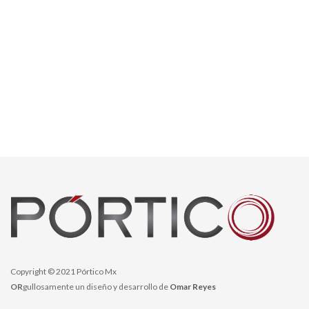
Copyright © 2021 Pórtico Mx
OR
gullosamente un diseño y desarrollo de
Omar Reyes