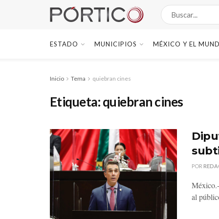
ESTADO
MUNICIPIOS
MÉXICO Y EL MUN
Inicio
Tema
quiebran cines
Etiqueta:
quiebran cines
Dipu
subt
POR
REDA
México.-
al públic