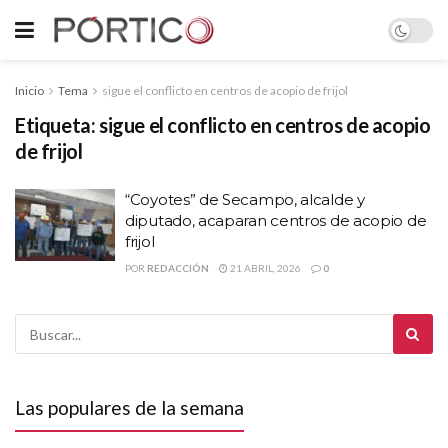
Inicio
Tema
sigue el conflicto en centros de acopio de frijol
Etiqueta:
sigue el conflicto en centros de acopio
de frijol
“Coyotes” de Secampo, alcalde y
diputado, acaparan centros de acopio de
frijol
POR
REDACCIÓN
21 ABRIL, 2026
0
Las populares de la semana