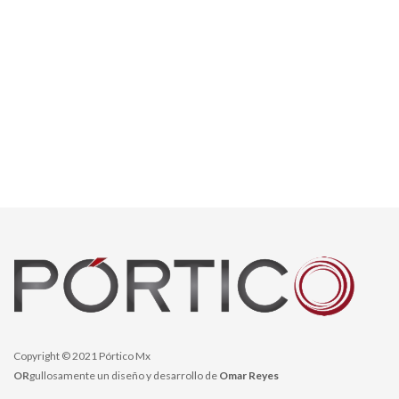
Copyright © 2021 Pórtico Mx
OR
gullosamente un diseño y desarrollo de
Omar Reyes