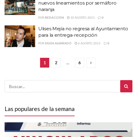
nuevos lineamientos por semáforo
naranja
POR
REDACCIÓN
10 AGOSTO, 2021
0
Ulises Mejía no regresa al Ayuntamiento
para la entrega-recepción
POR
SILVIA ALVARADO
6 AGOSTO, 2021
0
1
2
…
6
Las populares de la semana