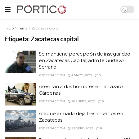
Inicio
Tema
Zacatecas capital
Etiqueta:
Zacatecas capital
Se mantiene percepción de inseguridad
en Zacatecas Capital, admite Gustavo
Serrano
POR
REDACCIÓN
4 MAYO, 2023
0
Asesinan a dos hombres en la Lázaro
Cárdenas
POR
REDACCIÓN
20 ENERO, 2022
0
Ataque armado deja tres muertos en
Zacatecas
POR
REDACCIÓN
3 ENERO, 2022
0