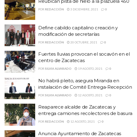
Reubican pista de hielo a la plazuela 450
POR
REDACCIÓN
3 DICIEMBRE, 2021
0
Define cabildo capitalino creación y
modificación de secretarías
POR
REDACCIÓN
20 OCTUBRE, 2021
0
Fuertes lluvias provocan el socavón en el
centro de Zacatecas
POR
SILVIA ALVARADO
19 AGOSTO, 2021
0
No habrá pleito, asegura Miranda en
instalación de Comité Entrega-Recepción
POR
SILVIA ALVARADO
12 AGOSTO, 2021
0
Reaparece alcalde de Zacatecas y
entrega camiones recolectores de basura
POR
REDACCIÓN
12 AGOSTO, 2021
0
Anuncia Ayuntamiento de Zacatecas