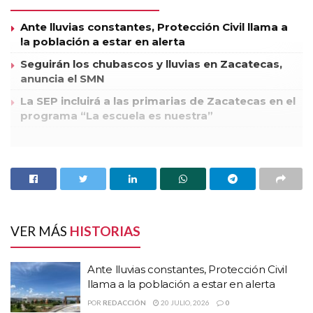
Ante lluvias constantes, Protección Civil llama a
la población a estar en alerta
Seguirán los chubascos y lluvias en Zacatecas,
anuncia el SMN
La SEP incluirá a las primarias de Zacatecas en el
programa “La escuela es nuestra”
Se buscará un cambio con rumbo y responsabilidad en la
próxima administración que seguramente encabezará
nuestro candidato a la Presidencia de la República, Enrique
Peña Nieto, afirmó el candidato por el primer distrito federal
electoral de la alianza “Compromiso por México”, Adolfo
VER MÁS
HISTORIAS
“Fito” Bonilla Gómez.
Además de convivir con trabajadores del sector salud de
Ante lluvias constantes, Protección Civil
éste Municipio, el candidato a Diputado Federal por el
llama a la población a estar en alerta
Distrito 01, Adolfo Bonilla Gómez visitó Saín Alto en donde
POR
REDACCIÓN
20 JULIO, 2026
0