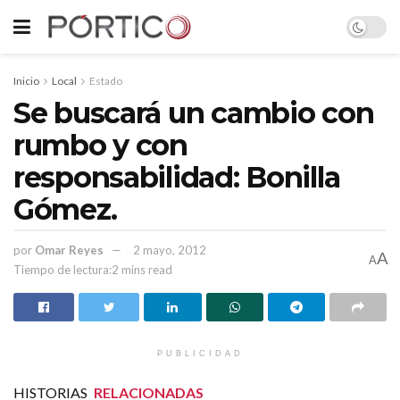
Inicio
Local
Estado
Se buscará un cambio con
rumbo y con
responsabilidad: Bonilla
Gómez.
por
Omar Reyes
2 mayo, 2012
A
A
Tiempo de lectura:2 mins read
PUBLICIDAD
HISTORIAS
RELACIONADAS