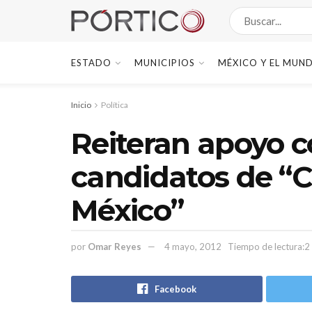
ESTADO
MUNICIPIOS
MÉXICO Y EL MUN
Inicio
Política
Reiteran apoyo c
candidatos de “
México”
por
Omar Reyes
4 mayo, 2012
Tiempo de lectura:2
Facebook