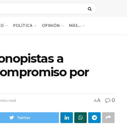
DO
POLÍTICA
OPINIÓN
MÁS…
onopistas a
Compromiso por
0
A
 mins read
A
Twitter