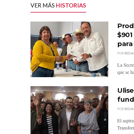
VER MÁS
HISTORIAS
Prod
$901
para
POR
REDA
La Secre
que se h
Ulise
fund
POR
REDA
El aspir
Transform