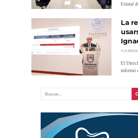
Estatal 
La r
usar
Igna
POR
REDA
El Direc
informó q