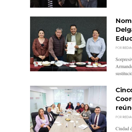
Nomb
Delg
Educ
POR
REDA
Sorpresi
Armando 
sustituci
Cinco
Coor
reún
POR
REDA
Ciudad d