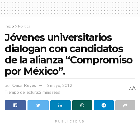
Inicio
Política
Jóvenes universitarios
dialogan con candidatos
de la alianza “Compromiso
por México”.
por
Omar Reyes
5 mayo, 2012
A
A
Tiempo de lectura:2 mins read
PUBLICIDAD
HISTORIAS
RELACIONADAS