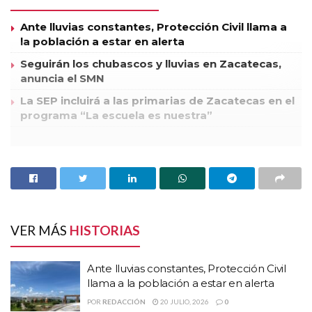
Ante lluvias constantes, Protección Civil llama a
la población a estar en alerta
Seguirán los chubascos y lluvias en Zacatecas,
anuncia el SMN
La SEP incluirá a las primarias de Zacatecas en el
programa “La escuela es nuestra”
Tan sólo en lo que va de diciembre del 2011 a la fecha, se han
reportado seis desapariciones en el municipio de Jiménez del
Teúl.
El Secretario de Seguridad Pública, Jesús Pinto Ortiz, informó
que en el municipio de Jiménez del Teúl, se vive una situación
VER MÁS
HISTORIAS
especial de inseguridad, ya que dos familias rivales, se han
unido cada una, a un grupo delictivo diferente.
Ante lluvias constantes, Protección Civil
Dio a conocer que tan sólo en esa zona, ante la Procuraduría
llama a la población a estar en alerta
General de Justicia del Estado (PGJE), se han reportado seis
POR
REDACCIÓN
20 JULIO, 2026
0