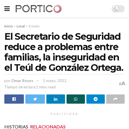
Inicio
Local
Estado
El Secretario de Seguridad
reduce a problemas entre
familias, la inseguridad en
el Teúl de González Ortega.
por
Omar Reyes
5 mayo, 2012
A
A
Tiempo de lectura:1 mins read
PUBLICIDAD
HISTORIAS
RELACIONADAS