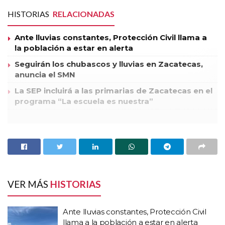
HISTORIAS
RELACIONADAS
Ante lluvias constantes, Protección Civil llama a
la población a estar en alerta
Seguirán los chubascos y lluvias en Zacatecas,
anuncia el SMN
La SEP incluirá a las primarias de Zacatecas en el
programa “La escuela es nuestra”
No tenemos conflicto y sí disposición al diálogo dijo la
diputada Noemí Berenice Luna Ayala, presidenta de la
Comisión de Planeación, Patrimonio y Finanzas, en relación a
la inconformidad manifestada por los trabajadores de la
Legislatura que solicitan incremento salarial.
VER MÁS
HISTORIAS
Los trabajadores, sindicalizados, 110 en total, realizaron una
manifestación en el vestíbulo del edificio del Poder
Ante lluvias constantes, Protección Civil
Legislativo, piden incremento laboral de ocho por ciento.
llama a la población a estar en alerta