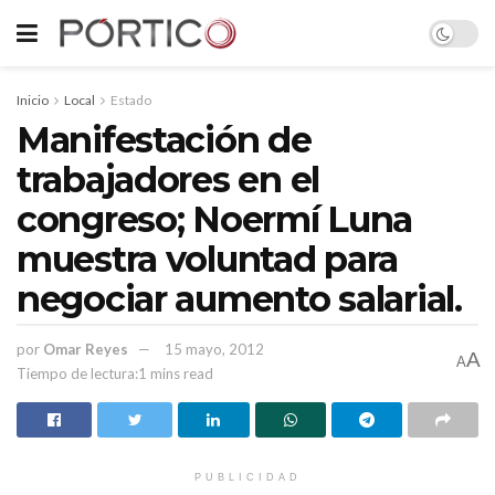
Inicio
Local
Estado
Manifestación de
trabajadores en el
congreso; Noermí Luna
muestra voluntad para
negociar aumento salarial.
por
Omar Reyes
15 mayo, 2012
A
A
Tiempo de lectura:1 mins read
PUBLICIDAD