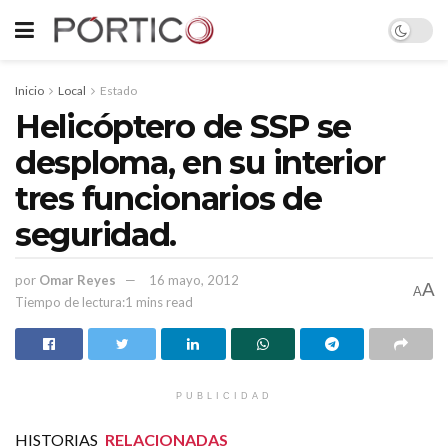
Inicio
Local
Estado
Helicóptero de SSP se
desploma, en su interior
tres funcionarios de
seguridad.
por
Omar Reyes
16 mayo, 2012
A
A
Tiempo de lectura:1 mins read
PUBLICIDAD
HISTORIAS
RELACIONADAS