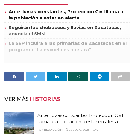
Ante lluvias constantes, Protección Civil llama a
la población a estar en alerta
Seguirán los chubascos y lluvias en Zacatecas,
anuncia el SMN
La SEP incluirá a las primarias de Zacatecas en el
programa “La escuela es nuestra”
El helicóptero que arrendaba la Secretaria de Seguridad
Pública SSP, se desplomó cuando apenas emprendía el vuelo
rumbo a Jerez, en donde se registraba un enfrentamiento y
acudirían para brindar apoyo.
VER MÁS
HISTORIAS
En la aeronave viajaba el titular de la SSP, el general Jesús Pinto
Ortiz; el director de la Policía Estatal, el general Víctor Manuel
Ante lluvias constantes, Protección Civil
Bosque y el piloto Víctor Ojeda, los tres fueron trasladados a la
llama a la población a estar en alerta
unidad de enfermería de la 11 Zona Militar para recibir atención
POR
REDACCIÓN
20 JULIO, 2026
0
médica.