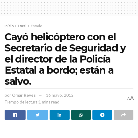
Inicio
Local
Estado
Cayó helicóptero con el
Secretario de Seguridad y
el director de la Policía
Estatal a bordo; están a
salvo.
por
Omar Reyes
16 mayo, 2012
A
A
Tiempo de lectura:1 mins read
PUBLICIDAD