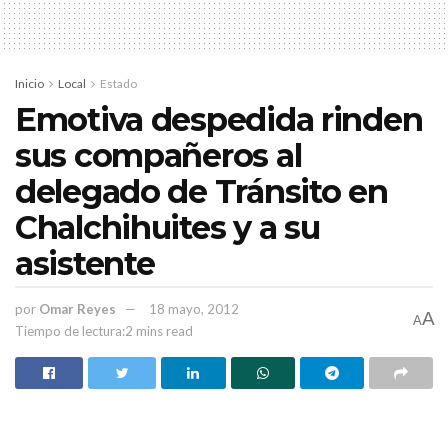
Inicio
Local
Estado
Emotiva despedida rinden
sus compañeros al
delegado de Tránsito en
Chalchihuites y a su
asistente
por
Omar Reyes
18 mayo, 2012
A
A
Tiempo de lectura:2 mins read
PUBLICIDAD