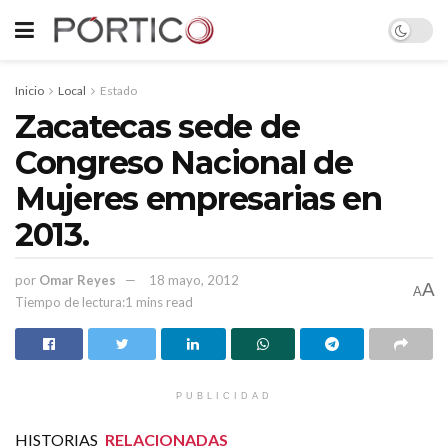
Inicio
Local
Estado
Zacatecas sede de
Congreso Nacional de
Mujeres empresarias en
2013.
por
Omar Reyes
18 mayo, 2012
A
A
Tiempo de lectura:1 mins read
PUBLICIDAD
HISTORIAS
RELACIONADAS