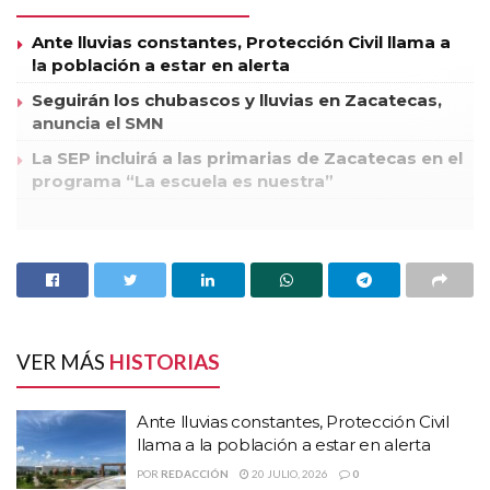
Ante lluvias constantes, Protección Civil llama a
la población a estar en alerta
Seguirán los chubascos y lluvias en Zacatecas,
anuncia el SMN
La SEP incluirá a las primarias de Zacatecas en el
programa “La escuela es nuestra”
El gobernador del estado de Zacatecas, Miguel Alonso
Reyes, recibió la estafeta para la organización del XI
Congreso Nacional de Mujeres Empresarias, a realizarse en
marzo del 2013 con la participación de aproximadamente mil
personas.
VER MÁS
HISTORIAS
Lo anterior cuando el titular del ejecutivo asistió a la décima
Ante lluvias constantes, Protección Civil
edición del mencionado congreso y V Encuentro Internacional de
llama a la población a estar en alerta
Mujeres Empresarias “Unidas construyendo el México que
POR
REDACCIÓN
20 JULIO, 2026
0
queremos” acompañado por Eloísa Briones, presidenta del