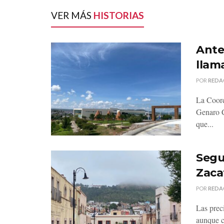
VER MÁS
HISTORIAS
Ante 
llama
POR
REDA
La Coord
Genaro C
que...
Segu
Zaca
POR
REDA
Las prec
aunque c