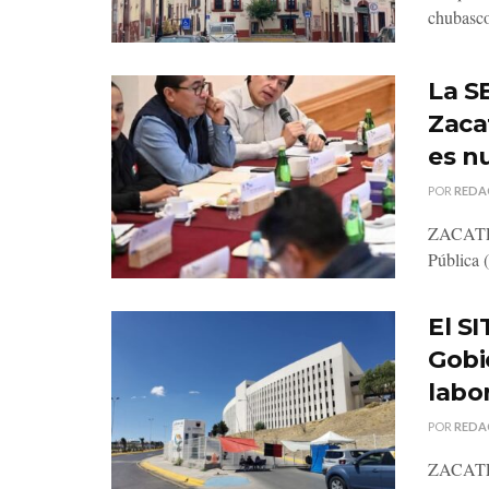
chubasco
La SE
Zaca
es n
POR
REDA
ZACATECA
Pública 
El S
Gobi
labo
POR
REDA
ZACATECA