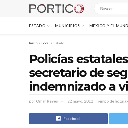
ESTADO
MUNICIPIOS
MÉXICO Y EL MUN
Inicio
Local
Estado
Policías estatale
secretario de se
indemnizado a v
por
Omar Reyes
22 mayo, 2012
Tiempo de lectura:
Facebook