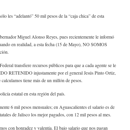
sólo les “adelantó” 50 mil pesos de la “caja chica” de esta
gobernador Miguel Alonso Reyes, pues recientemente le informó
 cuando en realidad, a esta fecha (15 de Mayo), NO SOMOS
ción.
ederal transfiere recursos públicos para que a cada agente se le
DO RETENIDO injustamente por el general Jesús Pinto Ortiz,
ue calculamos tiene más de un millón de pesos.
licía estatal en esta región del país.
te 6 mil pesos mensuales; en Aguascalientes el salario es de
tatales de Jalisco los mejor pagados, con 12 mil pesos al mes.
amos con honradez y valentía. El bajo salario que nos pagan