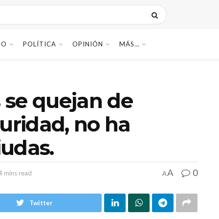
DO
POLÍTICA
OPINIÓN
MÁS…
s se quejan de
guridad, no ha
iudas.
0
A
4 mins read
A
Twitter