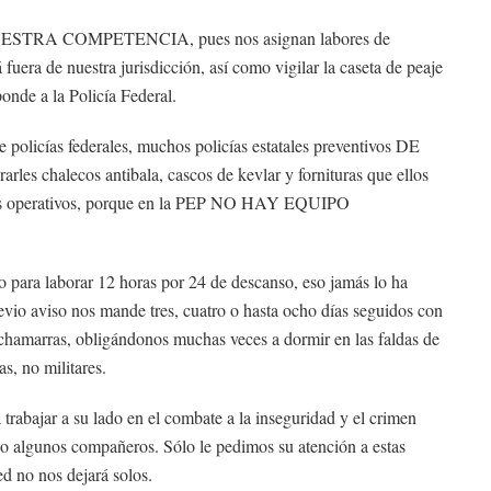
NUESTRA COMPETENCIA, pues nos asignan labores de
á fuera de nuestra jurisdicción, así como vigilar la caseta de peaje
onde a la Policía Federal.
e policías federales, muchos policías estatales preventivos DE
 chalecos antibala, cascos de kevlar y fornituras que ellos
n los operativos, porque en la PEP NO HAY EQUIPO
 para laborar 12 horas por 24 de descanso, eso jamás lo ha
evio aviso nos mande tres, cuatro o hasta ocho días seguidos con
i chamarras, obligándonos muchas veces a dormir en las faldas de
s, no militares.
abajar a su lado en el combate a la inseguridad y el crimen
o algunos compañeros. Sólo le pedimos su atención a estas
d no nos dejará solos.