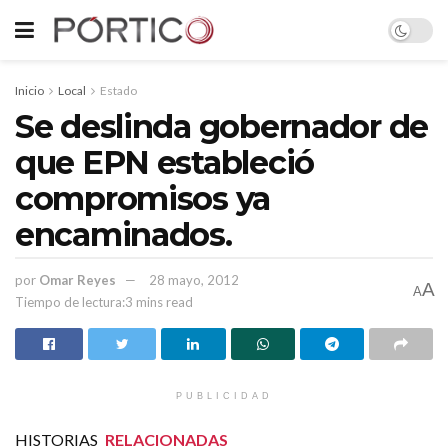
Inicio
Local
Estado
Se deslinda gobernador de
que EPN estableció
compromisos ya
encaminados.
por
Omar Reyes
28 mayo, 2012
A
A
Tiempo de lectura:3 mins read
PUBLICIDAD
HISTORIAS
RELACIONADAS