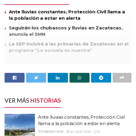
Ante lluvias constantes, Protección Civil llama a
la población a estar en alerta
Seguirán los chubascos y lluvias en Zacatecas,
anuncia el SMN
La SEP incluirá a las primarias de Zacatecas en el
programa “La escuela es nuestra”
Durante el mitin de campaña en la capital, Enrique Peña Nieto
estableció dos compromisos de campaña que de acuerdo con
integrantes de partidos de oposición, ya están “encaminados”
con presupuesto del gobierno federal, es el caso de la
construcción del Parque Industrial Aeropuerto, el Parque
VER MÁS
HISTORIAS
Ecológico de la zona metropolitana Zacatecas – Guadalupe y
la carretera Jerez – Tlaltenango.
Ante lluvias constantes, Protección Civil
llama a la población a estar en alerta
Miguel Alonso Reyes, gobernador del estado de Zacatecas
POR
REDACCIÓN
20 JULIO, 2026
0