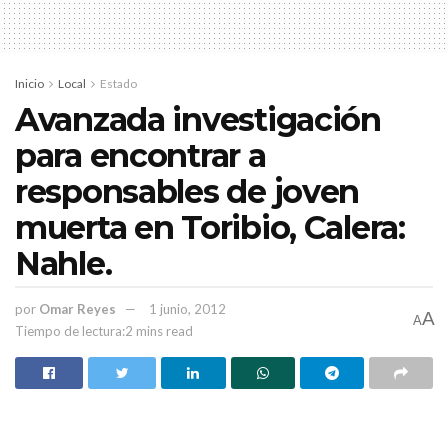
Castro Ramírez, aseguró que el IFE está preparado y listo para
garantizar que existan las condiciones para que los ciudadanos
Inicio
Local
Estado
zacatecanos ejerzan el voto en las próximas elecciones.
Avanzada investigación
para encontrar a
responsables de joven
muerta en Toribio, Calera:
Nahle.
por
Omar Reyes
1 junio, 2012
A
A
Tiempo de lectura:2 mins read
PUBLICIDAD