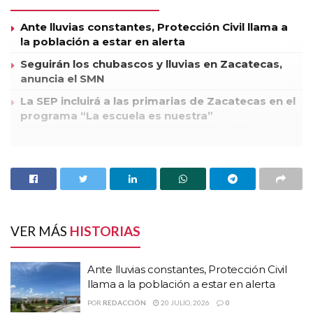
Ante lluvias constantes, Protección Civil llama a
la población a estar en alerta
Seguirán los chubascos y lluvias en Zacatecas,
anuncia el SMN
La SEP incluirá a las primarias de Zacatecas en el
programa “La escuela es nuestra”
Bajo estrictas medidas de seguridad y custodiada por
elementos del Ejército Mexicano, este día arribaron a
Zacatecas 3 millones 300 mil boletas correspondientes a las
elecciones de Presidente, Senador y Diputado, que se
utilizarán en la Jornada Electoral del 1° de julio.
VER MÁS
HISTORIAS
En presencia de Consejeros Electorales de los Consejos Local
y Distritales, representantes de partidos políticos y medios
Ante lluvias constantes, Protección Civil
de comunicación fue recibida en los consejos distritales la
llama a la población a estar en alerta
documentación electoral que se ocupará en los comicios del
POR
REDACCIÓN
20 JULIO, 2026
0