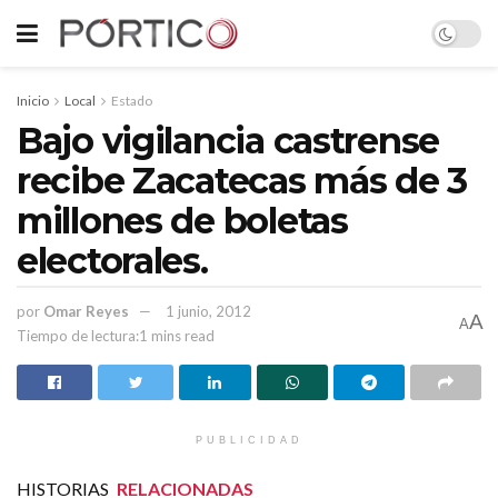
Inicio
Local
Estado
Bajo vigilancia castrense
recibe Zacatecas más de 3
millones de boletas
electorales.
por
Omar Reyes
1 junio, 2012
A
A
Tiempo de lectura:1 mins read
PUBLICIDAD
HISTORIAS
RELACIONADAS