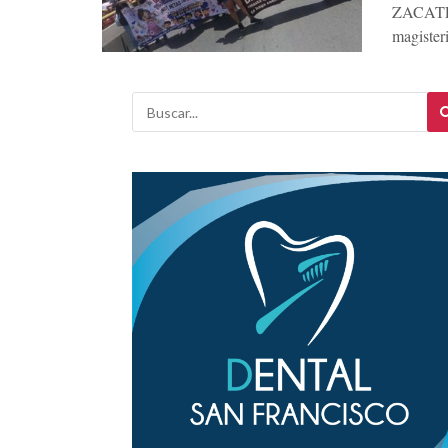
ZACATECA
magister