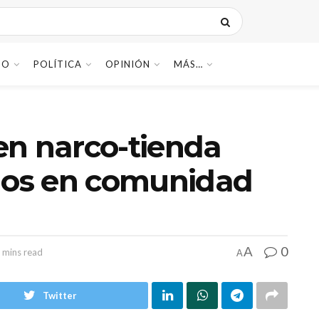
DO
POLÍTICA
OPINIÓN
MÁS…
en narco-tienda
idos en comunidad
0
A
 mins read
A
Twitter