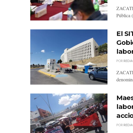
ZACATECA
Pública 
El S
Gobi
labo
POR
REDA
ZACATECA
denomina
Maes
labo
acci
POR
REDA