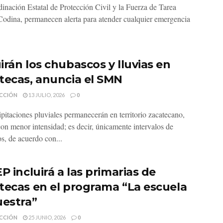
inación Estatal de Protección Civil y la Fuerza de Tarea
odina, permanecen alerta para atender cualquier emergencia
irán los chubascos y lluvias en
tecas, anuncia el SMN
CCIÓN
13 JULIO, 2026
0
ipitaciones pluviales permanecerán en territorio zacatecano,
on menor intensidad; es decir, únicamente intervalos de
s, de acuerdo con...
P incluirá a las primarias de
tecas en el programa “La escuela
uestra”
CCIÓN
25 JUNIO, 2026
0