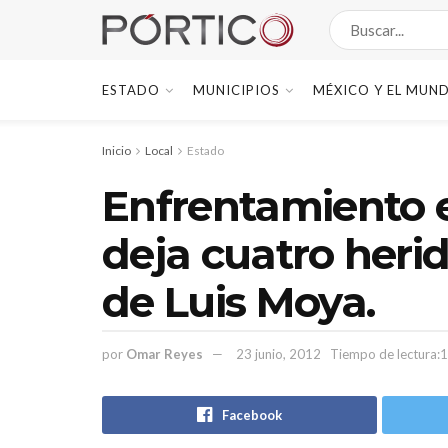
ESTADO
MUNICIPIOS
MÉXICO Y EL MUN
Inicio
Local
Estado
Enfrentamiento 
deja cuatro her
de Luis Moya.
por
Omar Reyes
23 junio, 2012
Tiempo de lectura:1
Facebook