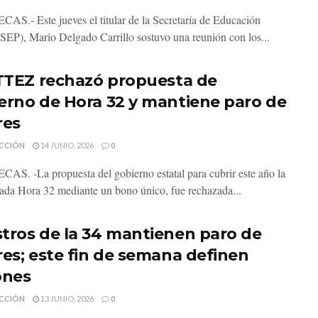
S.- Este jueves el titular de la Secretaría de Educación
(SEP), Mario Delgado Carrillo sostuvo una reunión con los...
ITTEZ rechazó propuesta de
erno de Hora 32 y mantiene paro de
res
CCIÓN
14 JUNIO, 2026
0
S. -La propuesta del gobierno estatal para cubrir este año la
da Hora 32 mediante un bono único, fue rechazada...
tros de la 34 mantienen paro de
res; este fin de semana definen
ones
CCIÓN
13 JUNIO, 2026
0