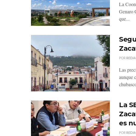
La Coord
Genaro C
que...
Segu
Zaca
POR
REDA
Las prec
aunque c
chubasco
La SE
Zaca
es n
POR
REDA