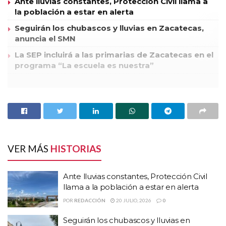
Ante lluvias constantes, Protección Civil llama a
la población a estar en alerta
Seguirán los chubascos y lluvias en Zacatecas,
anuncia el SMN
La SEP incluirá a las primarias de Zacatecas en el
programa “La escuela es nuestra”
Luego de que la Policía Preventiva de Villanueva cerrara sus
instalaciones por temor a las amenazas de personas armadas,
el Ejército Mexicano informó que el armamento de esta
corporación se encuentra bajo su resguardo, lo anterior, con
la finalidad de preservar dicho armamento bajo las medidas
VER MÁS
HISTORIAS
de seguridad y vigilancia correspondiente.
Ante lluvias constantes, Protección Civil
A través de un comunicado la Secretaría de la Defensa Nacional
llama a la población a estar en alerta
SEDENA, informó que la once Zona Militar en apoyo a la
POR
REDACCIÓN
20 JULIO, 2026
0
Secretaría de Seguridad Pública del Estado de Zacatecas y en
cumplimiento a la Ley Federal de Armas de Fuego y Explosivos y
Seguirán los chubascos y lluvias en