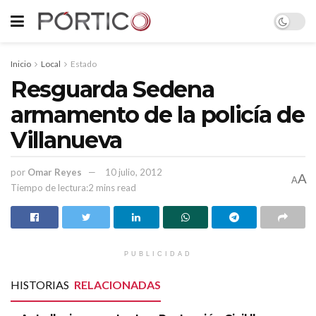
Inicio
Local
Estado
Resguarda Sedena
armamento de la policía de
Villanueva
por
Omar Reyes
10 julio, 2012
A
A
Tiempo de lectura:2 mins read
PUBLICIDAD
HISTORIAS
RELACIONADAS