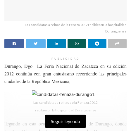
Las candidatas a reinas de la Fenaza 2012 recibieron la hospitalidad
Duranguense
PUBLICIDAD
Durango, Dgo.- La Feria Nacional de Zacateca en su edición
2012 continúa con gran entusiasmo recorriendo las principales
ciudades de la República Mexicana,
Las candidatas a reinas de la Fenaza 2012
recibieron la hospitalidad Duranguense
Seguir leyendo
llegando en esta ocasión al vecino estado de Durango, donde