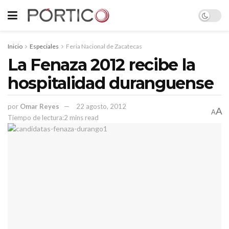
Inicio
Especiales
Feria Nacional de Zacatecas
La Fenaza 2012 recibe la
hospitalidad duranguense
por
Omar Reyes
22 agosto, 2012
A
A
Tiempo de lectura:2 mins read