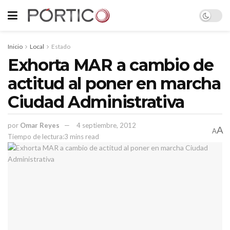
Inicio
Local
Estado
Exhorta MAR a cambio de
actitud al poner en marcha
Ciudad Administrativa
por
Omar Reyes
4 septiembre, 2012
A
A
Tiempo de lectura:3 mins read