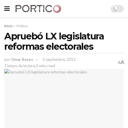
Inicio
Política
Apruebó LX legislatura
reformas electorales
por
Omar Reyes
5 septiembre, 2012
A
A
Tiempo de lectura:2 mins read