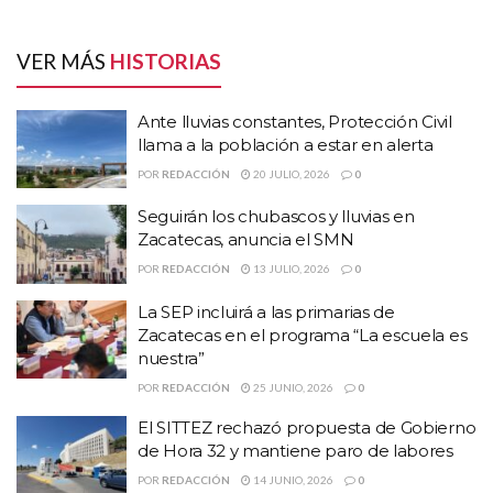
El mandatario estatal exhortó tanto a funcionarios de primer nivel
como a trabajadores al servicio del estado, a trabajar en unidad,
“para que la honestidad, transparencia y fiscalización sea un
VER MÁS
HISTORIAS
hecho real en Zacatecas”.
Ante lluvias constantes, Protección Civil
llama a la población a estar en alerta
HISTORIAS
RELACIONADAS
POR
REDACCIÓN
20 JULIO, 2026
0
Ante lluvias constantes, Protección Civil llama a
Seguirán los chubascos y lluvias en
la población a estar en alerta
Zacatecas, anuncia el SMN
Seguirán los chubascos y lluvias en Zacatecas,
POR
REDACCIÓN
13 JULIO, 2026
0
anuncia el SMN
La SEP incluirá a las primarias de
La SEP incluirá a las primarias de Zacatecas en el
Zacatecas en el programa “La escuela es
programa “La escuela es nuestra”
nuestra”
POR
REDACCIÓN
25 JUNIO, 2026
0
De manera formal Alonso Reyes puso en operación las
instalaciones de Ciudad Administrativa, espacio en el que se
El SITTEZ rechazó propuesta de Gobierno
de Hora 32 y mantiene paro de labores
brinda un servicio profesional y atención de calidad a la
ciudadanía zacatecana.
POR
REDACCIÓN
14 JUNIO, 2026
0