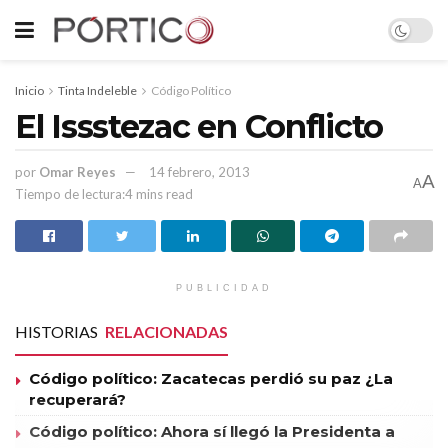
Inicio
Tinta Indeleble
Código Político
El Issstezac en Conflicto
por
Omar Reyes
14 febrero, 2013
A
A
Tiempo de lectura:4 mins read
PUBLICIDAD
HISTORIAS
RELACIONADAS
Código político: Zacatecas perdió su paz ¿La
recuperará?
Código político: Ahora sí llegó la Presidenta a