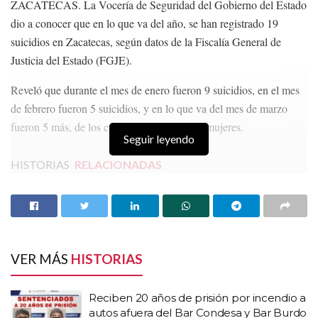
ZACATECAS. La Vocería de Seguridad del Gobierno del Estado
dio a conocer que en lo que va del año, se han registrado 19
suicidios en Zacatecas, según datos de la Fiscalía General de
Justicia del Estado (FGJE).
Reveló que durante el mes de enero fueron 9 suicidios, en el mes
de febrero fueron 5 suicidios, y en lo que va del mes de marzo
fueron 5 más, de los cuales sólo tres fueron mujeres.
Seguir leyendo
HISTORIAS
RELACIONADAS
Reciben 20 años de prisión por incendio a autos
afuera del Bar Condesa y Bar Burdo
Incineran narcóticos y objetos usados en hechos
delictivos
VER MÁS
HISTORIAS
Refuerza Guadalupe seguridad urbana con una
nueva torre de vigilancia
Reciben 20 años de prisión por incendio a
autos afuera del Bar Condesa y Bar Burdo