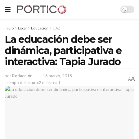
Inicio
Local
Educación
UAZ
La educación debe ser
dinámica, participativa e
interactiva: Tapia Jurado
por
Redacción
16 marzo, 2018
A
A
Tiempo de lectura:2 mins read