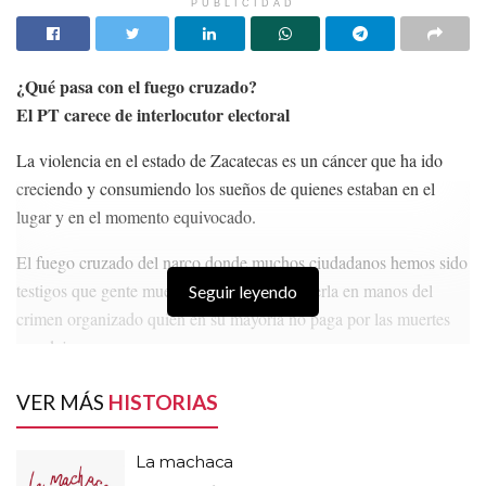
PUBLICIDAD
¿Qué pasa con el fuego cruzado?
El PT carece de interlocutor electoral
La violencia en el estado de Zacatecas es un cáncer que ha ido
creciendo y consumiendo los sueños de quienes estaban en el
lugar y en el momento equivocado.
El fuego cruzado del narco donde muchos ciudadanos hemos sido
testigos que gente muere sin deberla, ni temerla en manos del
Seguir leyendo
crimen organizado quien en su mayoría no paga por las muertes
que deja a su paso.
Zacatecas ha tenido infinidad de enfrentamientos armados
VER MÁS
HISTORIAS
principalmente por dos grupos delictivos que se disputan las rutas
del estado, así como otros hechos “aislados” que terminan
La machaca
impunes a punta de balazos donde se cobra la vida de inocentes.