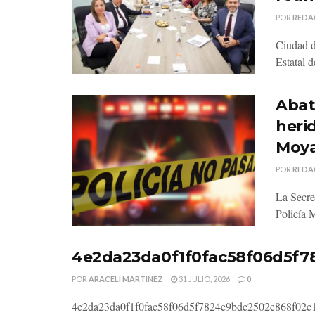
POR
REDA
Ciudad d
Estatal 
Abat
heri
Moy
POR
REDA
La Secre
Policía 
4e2da23da0f1f0fac58f06d5f7
POR
ARACELI MARTINEZ
31 JULIO, 2026
0
4e2da23da0f1f0fac58f06d5f7824e9bdc2502e868f02c