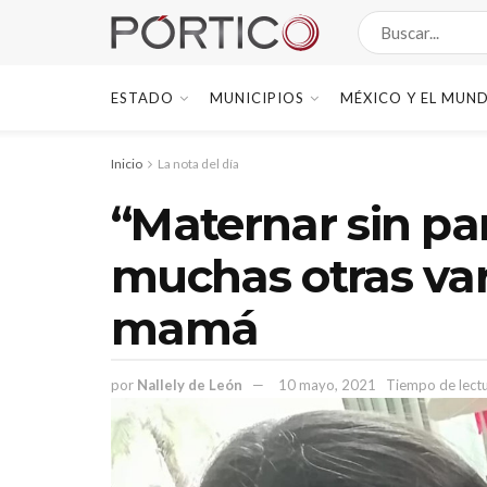
ESTADO
MUNICIPIOS
MÉXICO Y EL MUN
Inicio
La nota del día
“Maternar sin pa
muchas otras var
mamá
por
Nallely de León
10 mayo, 2021
Tiempo de lectu