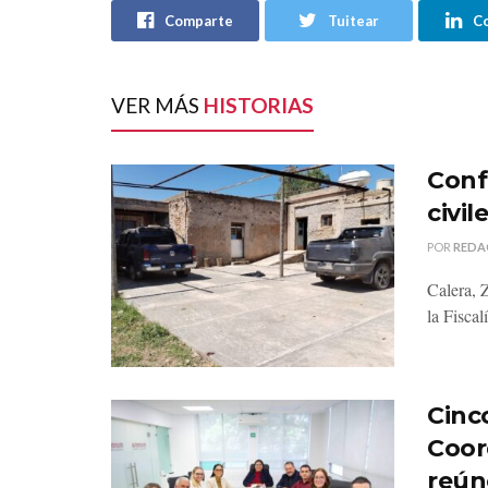
Comparte
Tuitear
C
VER MÁS
HISTORIAS
Conf
civi
POR
REDA
Calera, 
la Fiscal
Cinco
Coor
reún