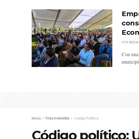
Empr
cons
Econ
POR
REDA
Con una 
municipi
Inicio
Tinta Indeleble
Código Político
Código político: 