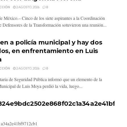
CCIÓN
2 AGOSTO, 2026
0
e México.– Cinco de los siete aspirantes a la Coordinación
de Defensores de la Transformación sotuvieron una reunión...
en a policía municipal y hay dos
dos, en enfrentamiento en Luis
a
CCIÓN
2 AGOSTO, 2026
0
taría de Seguridad Pública informó que un elemento de la
Municipal de Luis Moya perdió la vida, luego...
824e9bdc2502e868f02c1a34a2e41bf971
1a34a2e41bf9712cb1