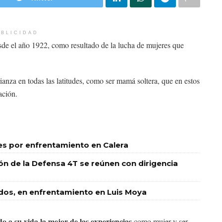
BLICIDAD
 el año 1922, como resultado de la lucha de mujeres que
ianza en todas las latitudes, como ser mamá soltera, que en estos
ación.
les por enfrentamiento en Calera
ión de la Defensa 4T se reúnen con dirigencia
idos, en enfrentamiento en Luis Moya
 a su vida la mejor de las experiencias
como mujer y ser