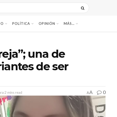
DO
POLÍTICA
OPINIÓN
MÁS…
reja”; una de
iantes de ser
0
A
ra:2 mins read
A