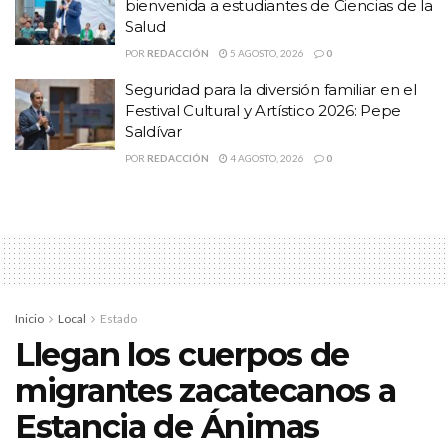
bienvenida a estudiantes de Ciencias de la
Salud
POR
REDACCIÓN
5 AGOSTO, 2026
0
Seguridad para la diversión familiar en el
Festival Cultural y Artístico 2026: Pepe
Saldívar
POR
REDACCIÓN
4 AGOSTO, 2026
0
Más de 120 expositores de las principales empresas del sector en
Zacatecas y el país, entre operaciones mineras, fabricantes y
Inicio
Local
Estado
distribuidores de equipo, así como prestadores de servicios, se
Llegan los cuerpos de
reúnen para compartir experiencias e innovaciones, así como
migrantes zacatecanos a
oportunidades para hacer negocios.
Estancia de Ánimas
Organizada por la Mesa Directiva de la Asociación de Ingenieros