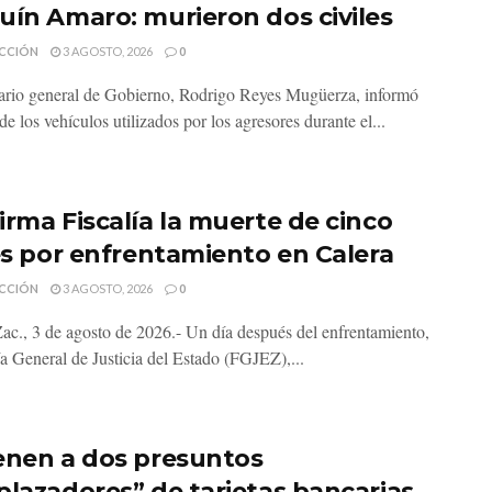
uín Amaro: murieron dos civiles
CCIÓN
3 AGOSTO, 2026
0
tario general de Gobierno, Rodrigo Reyes Mugüerza, informó
e los vehículos utilizados por los agresores durante el...
irma Fiscalía la muerte de cinco
les por enfrentamiento en Calera
CCIÓN
3 AGOSTO, 2026
0
Zac., 3 de agosto de 2026.- Un día después del enfrentamiento,
ía General de Justicia del Estado (FGJEZ),...
enen a dos presuntos
plazadores” de tarjetas bancarias