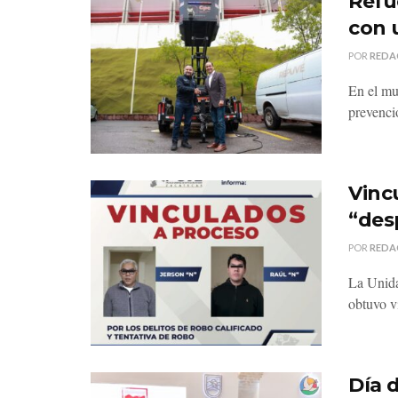
Refu
con 
POR
REDA
En el mu
prevenci
Vinc
“des
POR
REDA
La Unida
obtuvo v
Día 