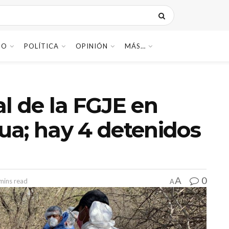
DO
POLÍTICA
OPINIÓN
MÁS…
l de la FGJE en
ua; hay 4 detenidos
0
A
mins read
A