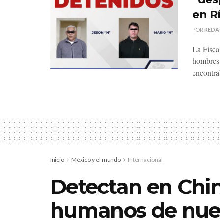
en R
POR
REDA
La Fisca
hombres,
encontra
Inicio
México y el mundo
Internacional
Detectan en Chin
humanos de nuev