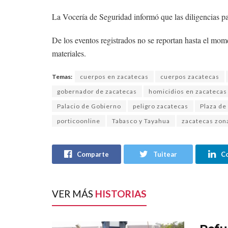
La Vocería de Seguridad informó que las diligencias pa
De los eventos registrados no se reportan hasta el mom
materiales.
Temas:
cuerpos en zacatecas
cuerpos zacatecas
gobernador de zacatecas
homicidios en zacatecas
Palacio de Gobierno
peligro zacatecas
Plaza de
porticoonline
Tabasco y Tayahua
zacatecas zona
Comparte
Tuitear
C
VER MÁS
HISTORIAS