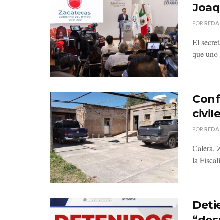
Joaq
POR
REDA
El secre
que uno d
Conf
civi
POR
REDA
Calera, 
la Fiscal
Deti
“des