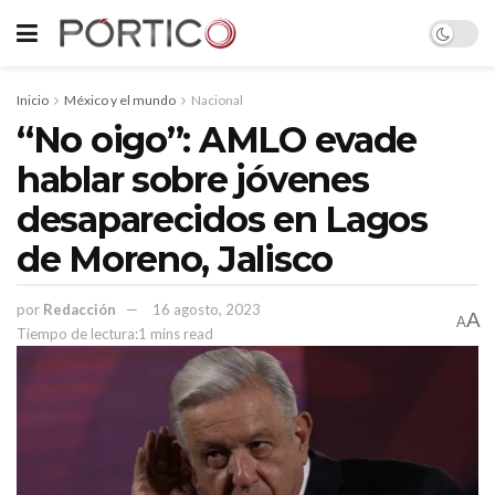
Inicio
México y el mundo
Nacional
“No oigo”: AMLO evade
hablar sobre jóvenes
desaparecidos en Lagos
de Moreno, Jalisco
por
Redacción
16 agosto, 2023
A
A
Tiempo de lectura:1 mins read