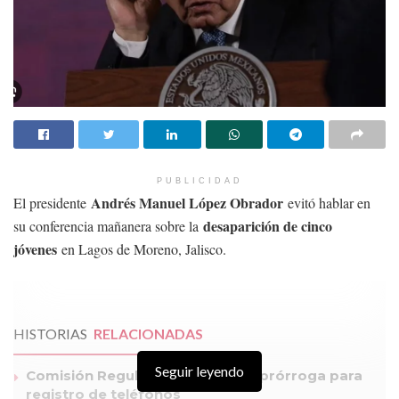
PUBLICIDAD
Andrés Manuel López Obrador
El presidente
evitó hablar en
desaparición de cinco
su conferencia mañanera sobre la
jóvenes
en Lagos de Moreno, Jalisco.
HISTORIAS
RELACIONADAS
Seguir leyendo
Comisión Reguladora establece prórroga para
registro de teléfonos