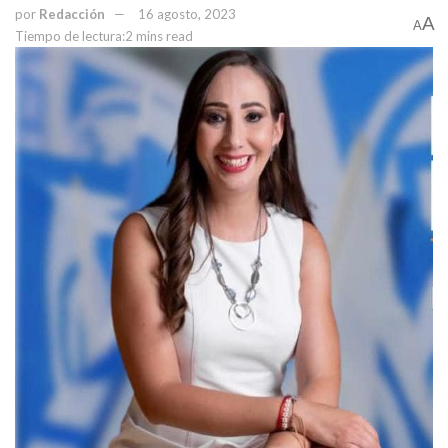
por
Redacción
16 agosto, 2023
A
A
Tiempo de lectura:2 mins read