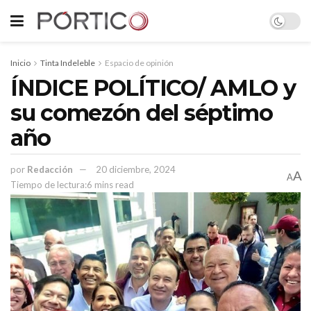
Inicio
Tinta Indeleble
Espacio de opinión
ÍNDICE POLÍTICO/ AMLO y
su comezón del séptimo
año
por
Redacción
20 diciembre, 2024
A
A
Tiempo de lectura:6 mins read