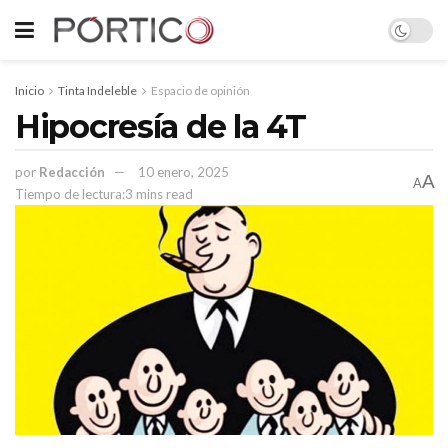
Inicio
Tinta Indeleble
Espacio de opinión
Hipocresía de la 4T
por
Redacción
10 enero, 2025
A
A
Tiempo de lectura:3 mins read