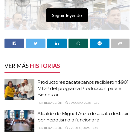
Seguir leyendo
VER MÁS
HISTORIAS
Productores zacatecanos recibieron $901
MDP del programa Producción para el
HISTORIAS
RELACIONADAS
Bienestar
POR
REDACCIÓN
3 AGOSTO, 2026
0
Productores zacatecanos recibieron $901 MDP
Alcalde de Miguel Auza desacata destituir
del programa Producción para el Bienestar
por nepotismo a funcionaria
Alcalde de Miguel Auza desacata destituir por
POR
REDACCIÓN
29 JULIO, 2026
0
nepotismo a funcionaria