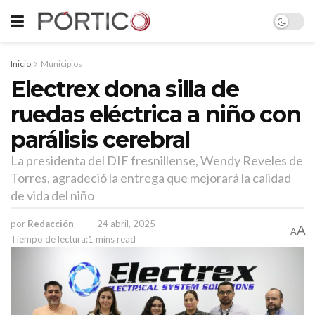
Inicio
Municipios
Electrex dona silla de
ruedas eléctrica a niño con
parálisis cerebral
La presidenta del DIF fresnillense, Wendy Reveles de
Torres, agradeció la entrega que mejorará la calidad
de vida del niño
por
Redacción
24 abril, 2025
A
A
Tiempo de lectura:1 mins read