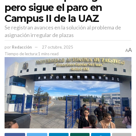
pero sigue el paro en
Campus II de la UAZ
Se registran avances en la solución al problema de
asignación irregular de plazas
por
Redacción
27 octubre, 2025
A
A
Tiempo de lectura:1 mins read