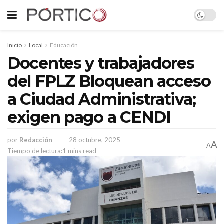
Inicio
Local
Educación
Docentes y trabajadores
del FPLZ Bloquean acceso
a Ciudad Administrativa;
exigen pago a CENDI
por
Redacción
28 octubre, 2025
A
A
Tiempo de lectura:1 mins read