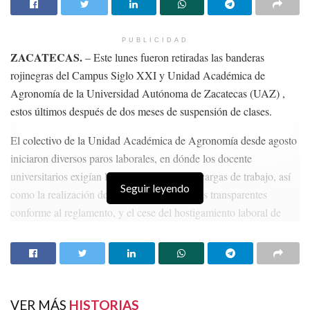
PUBLICIDAD
ZACATECAS.
– Este lunes fueron retiradas las banderas
rojinegras del Campus Siglo XXI y Unidad Académica de
Agronomía de la Universidad Autónoma de Zacatecas (UAZ) ,
estos últimos después de dos meses de suspensión de clases.
El colectivo de la Unidad Académica de Agronomía desde agosto
iniciaron diversos paros laborales, en dónde los docente
universitarios exigían la asignación justa de cargas de trabajo, así
Seguir leyendo
como la realización de evaluaciones docentes transparentes
conforme al reglamento, y el cese del hostigamiento laboral de
parte del director del dicha unidad.
HISTORIAS
RELACIONADAS
Dan bienvenida a estudiantes de nuevo ingreso
VER MÁS
HISTORIAS