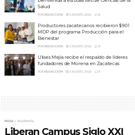
bienvenida a estudiantes de Ciencias de la
Salud
Foto de archivo
POR
REDACCIÓN
5 AGOSTO, 2026
0
Temas:
Lo Mas Destacado
Productores zacatecanos recibieron $901
MDP del programa Producción para el
Bienestar
POR
REDACCIÓN
3 AGOSTO, 2026
0
Ulises Mejía recibe el respaldo de líderes
fundadores de Morena en Zacatecas
POR
REDACCIÓN
2 AGOSTO, 2026
0
Inicio
Academia
Liberan Campus Siglo XXI