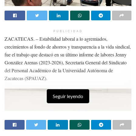
son vestigios de un tiempo lejano, sino evidencias de una realidad
actual que exige respuestas.
Esto hizo que me replanteara profundamente el sentido de mi
formación. ¿Qué significa ser
PUBLICIDAD
ZACATECAS. – Estabilidad laboral a lo agremiados,
arqueóloga en un contexto así? ¿Qué implica trabajar con restos
crecimientos al fondo de ahorros y transparencia a la vida sindical,
humanos que pertenecen a
fue el trabajo que destacó en su último informe de labores Jenny
González Arenas (2023-2026), Secretaría General del Sindicato
historias recientes, en su mayoría atravesadas por la violencia? La
del Personal Académico de la Universidad Autónoma de
línea entre la ciencia y la
Zacatecas (SPAUAZ).
ética se vuelve más visible, más urgente.
Seguir leyendo
Aún tengo un largo camino que recorrer, pero hoy, después de
estos primeros acercamientos
interdisciplinarios, mi capacidad observativa ha cambiado para
siempre. Ya no veo huesos; veo