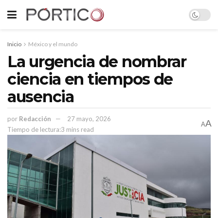
Inicio
México y el mundo
La urgencia de nombrar
ciencia en tiempos de
ausencia
por
Redacción
27 mayo, 2026
A
A
Tiempo de lectura:3 mins read