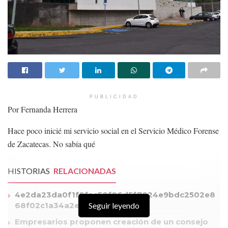
PUBLICIDAD
Por Fernanda Herrera
Hace poco inicié mi servicio social en el Servicio Médico Forense
de Zacatecas. No sabía qué
HISTORIAS
RELACIONADAS
4e2da23da0f1f0fac58f06d5f7824e9bdc2502e8
68f02c1a34a2e41bf9712cb1
Seguir leyendo
Empresarios proponen creación de un consejo