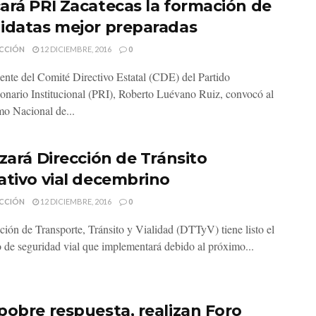
ará PRI Zacatecas la formación de
idatas mejor preparadas
CCIÓN
12 DICIEMBRE, 2016
0
dente del Comité Directivo Estatal (CDE) del Partido
onario Institucional (PRI), Roberto Luévano Ruiz, convocó al
o Nacional de...
izará Dirección de Tránsito
ativo vial decembrino
CCIÓN
12 DICIEMBRE, 2016
0
ción de Transporte, Tránsito y Vialidad (DTTyV) tiene listo el
o de seguridad vial que implementará debido al próximo...
pobre respuesta, realizan Foro