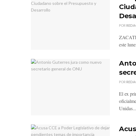
Ciud
Desa
POR
REDA
ZACATECA
este lun
Anto
secr
POR
REDA
El ex pr
oficialm
Unidas..
Acus