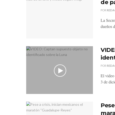
de p
POR
REDA
La Secre
dueños d
VIDE
iden
POR
REDA
El video
3 de dic
Pese 
mara