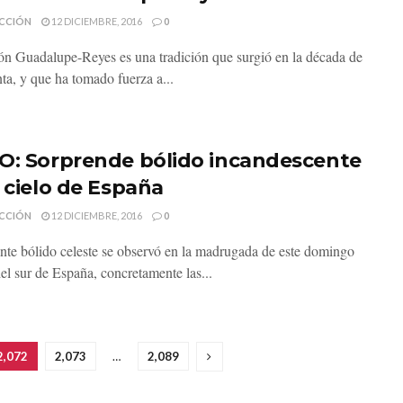
CCIÓN
12 DICIEMBRE, 2016
0
ón Guadalupe-Reyes es una tradición que surgió en la década de
nta, y que ha tomado fuerza a...
O: Sorprende bólido incandescente
l cielo de España
CCIÓN
12 DICIEMBRE, 2016
0
ante bólido celeste se observó en la madrugada de este domingo
del sur de España, concretamente las...
2,072
2,073
…
2,089