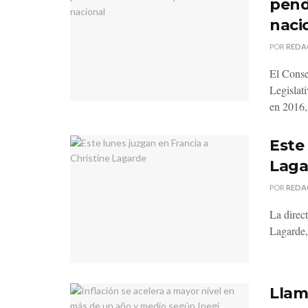
pend
naci
POR
REDA
El Conse
Legislat
en 2016, 
Este
Laga
POR
REDA
La direc
Lagarde,
Llam