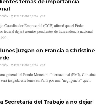
ientes temas de importancia
onal
CCIÓN
12 DICIEMBRE, 2016
0
jo Coordinador Empresarial (CCE) afirmó que el Poder
ivo federal dejará asuntos pendientes de trascendencia nacional
por...
 lunes juzgan en Francia a Christine
rde
CCIÓN
12 DICIEMBRE, 2016
0
tora general del Fondo Monetario Internacional (FMI), Christine
 será juzgada este lunes en París por una "negligencia" que...
a Secretaría del Trabajo a no dejar