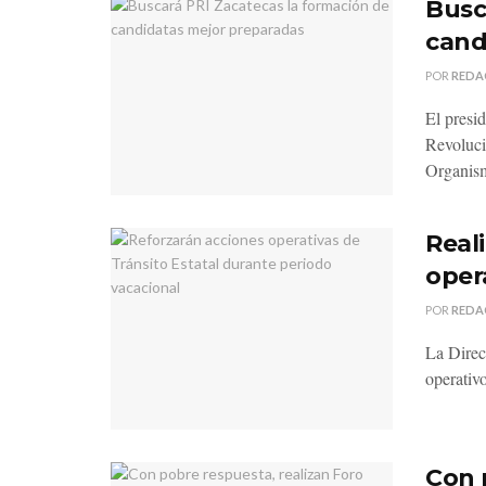
Busc
cand
POR
REDA
El presi
Revoluci
Organism
Real
oper
POR
REDA
La Direc
operativ
Con 