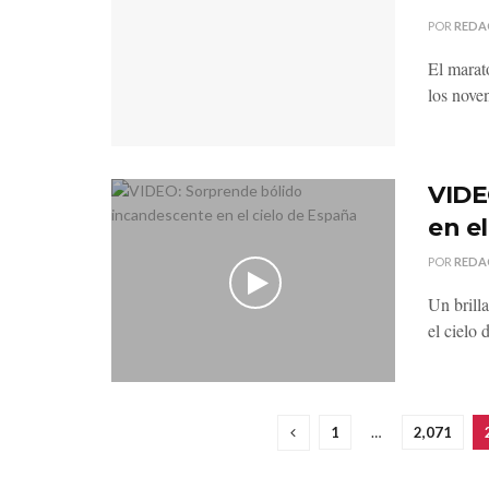
POR
REDA
El marat
los nove
VIDE
en e
POR
REDA
Un brill
el cielo 
1
…
2,071