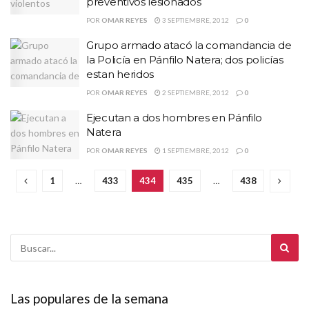
preventivos lesionados
POR
OMAR REYES
3 SEPTIEMBRE, 2012
0
Grupo armado atacó la comandancia de
la Policía en Pánfilo Natera; dos policías
estan heridos
POR
OMAR REYES
2 SEPTIEMBRE, 2012
0
Ejecutan a dos hombres en Pánfilo
Natera
POR
OMAR REYES
1 SEPTIEMBRE, 2012
0
1
…
433
434
435
…
438
Las populares de la semana