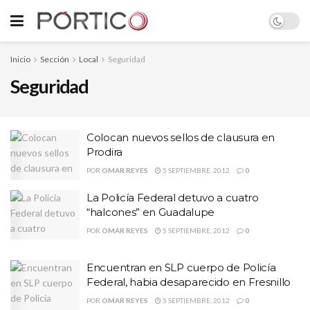
Inicio
Sección
Local
Seguridad
Seguridad
Colocan nuevos sellos de clausura en
Prodira
POR
OMAR REYES
5 SEPTIEMBRE, 2012
0
La Policía Federal detuvo a cuatro
“halcones” en Guadalupe
POR
OMAR REYES
5 SEPTIEMBRE, 2012
0
Encuentran en SLP cuerpo de Policía
Federal, habia desaparecido en Fresnillo
POR
OMAR REYES
5 SEPTIEMBRE, 2012
0