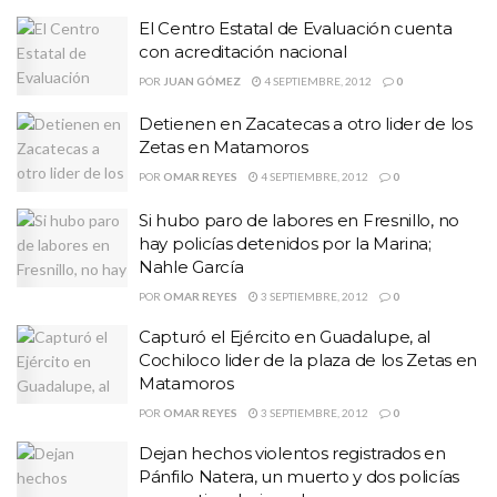
El Centro Estatal de Evaluación cuenta
con acreditación nacional
POR
JUAN GÓMEZ
4 SEPTIEMBRE, 2012
0
Detienen en Zacatecas a otro lider de los
Zetas en Matamoros
POR
OMAR REYES
4 SEPTIEMBRE, 2012
0
Si hubo paro de labores en Fresnillo, no
hay policías detenidos por la Marina;
Nahle García
POR
OMAR REYES
3 SEPTIEMBRE, 2012
0
Capturó el Ejército en Guadalupe, al
Cochiloco lider de la plaza de los Zetas en
Matamoros
POR
OMAR REYES
3 SEPTIEMBRE, 2012
0
Dejan hechos violentos registrados en
Pánfilo Natera, un muerto y dos policías