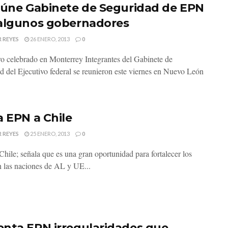
eúne Gabinete de Seguridad de EPN
algunos gobernadores
 REYES
26 ENERO, 2013
0
o celebrado en Monterrey Integrantes del Gabinete de
d del Ejecutivo federal se reunieron este viernes en Nuevo León
a EPN a Chile
 REYES
25 ENERO, 2013
0
hile; señala que es una gran oportunidad para fortalecer los
n las naciones de AL y UE...
nta EPN irregularidades que