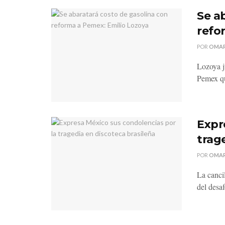
Se a
refo
POR
OMAR
Lozoya j
Pemex qu
Expr
trag
POR
OMAR
La cancil
del desa