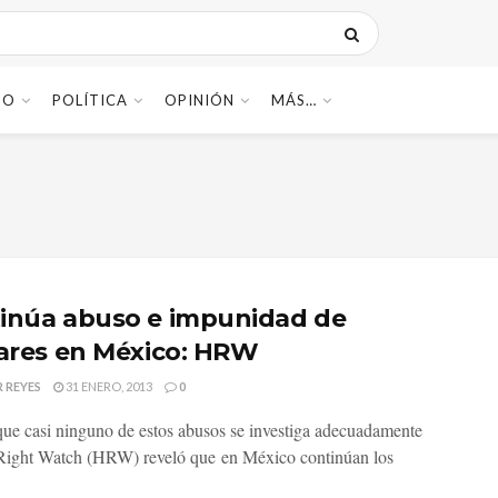
DO
POLÍTICA
OPINIÓN
MÁS…
inúa abuso e impunidad de
tares en México: HRW
 REYES
31 ENERO, 2013
0
ue casi ninguno de estos abusos se investiga adecuadamente
ight Watch (HRW) reveló que en México continúan los