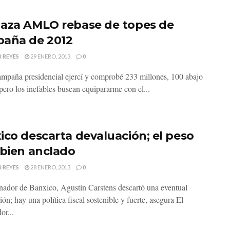
aza AMLO rebase de topes de
aña de 2012
 REYES
29 ENERO, 2013
0
ampaña presidencial ejercí y comprobé 233 millones, 100 abajo
pero los inefables buscan equipararme con el...
ico descarta devaluación; el peso
 bien anclado
 REYES
28 ENERO, 2013
0
nador de Banxico, Agustín Carstens descartó una eventual
ón; hay una política fiscal sostenible y fuerte, asegura El
or...