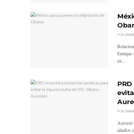
Méxi
Oba
POR
OMAR
Relacion
Enrique 
en...
PRD r
evita
Aure
POR
OMAR
Aseveró 
aliados 