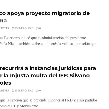
co apoya proyecto migratorio de
ma
 REYES
30 ENERO, 2013
0
es Exteriores indicó que la administración del presidente
Peña Nieto también recibe con interés la valiosa aportación que
ecurrirá a instancias jurídicas para
r la Injusta multa del IFE: Silvano
oles
 REYES
29 ENERO, 2013
0
que la sanción que se pretende imponer al PRD y a sus partidos
como el PT y Movimiento...