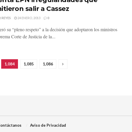
tieron salir a Cassez
 REYES
24 ENERO, 2013
0
eró su “pleno respeto” a la decisión que adoptaron los ministros
rema Corte de Justicia de la...
1,084
1,085
1,086
ontáctanos
Aviso de Privacidad