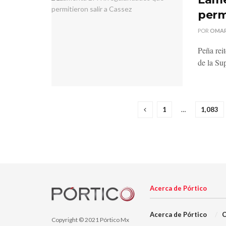
permi
POR
OMAR
Peña reit
de la Sup
1
…
1,083
Acerca de Pórtico
Acerca de Pórtico
C
Copyright © 2021 Pórtico Mx