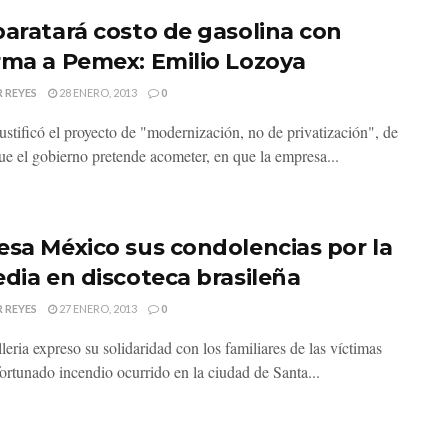
baratará costo de gasolina con
rma a Pemex: Emilio Lozoya
 REYES
28 ENERO, 2013
0
ustificó el proyecto de "modernización, no de privatización", de
e el gobierno pretende acometer, en que la empresa...
esa México sus condolencias por la
edia en discoteca brasileña
 REYES
27 ENERO, 2013
0
leria expreso su solidaridad con los familiares de las víctimas
fortunado incendio ocurrido en la ciudad de Santa...