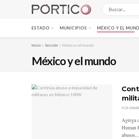
ESTADO
MUNICIPIOS
MÉXICO Y EL MUN
Inicio
Sección
México y el mundo
México y el mundo
Cont
mili
POR
OMAR
Agrega q
Human R
abusos...