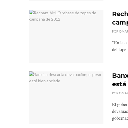
Rech
camp
POR
OMAR
"En la c
del tope 
Banx
está
POR
OMAR
El gober
devaluaci
gobernad