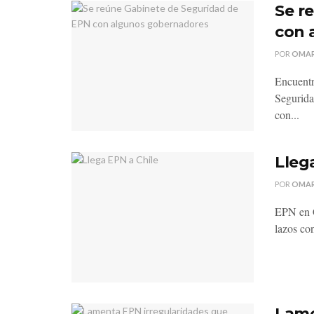
Se r
con 
POR
OMAR
Encuentr
Segurida
con...
Lleg
POR
OMAR
EPN en C
lazos co
Lame