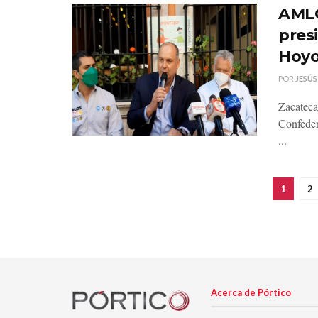
AMLO
pres
Hoy
POR
JESÚS
Zacatecas
Confede
...
1
2
Acerca de Pórtico