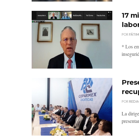
17 m
labo
POR
FÁTI
* Los em
inseguri
Pres
recu
POR
REDA
La dirig
presenta