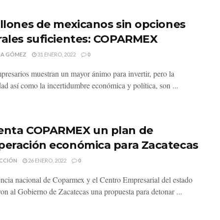
illones de mexicanos sin opciones
rales suficientes: COPARMEX
MA GÓMEZ
31 ENERO, 2022
0
presarios muestran un mayor ánimo para invertir, pero la
dad así como la incertidumbre económica y política, son ...
enta COPARMEX un plan de
peración económica para Zacatecas
CCIÓN
26 ENERO, 2022
0
encia nacional de Coparmex y el Centro Empresarial del estado
ron al Gobierno de Zacatecas una propuesta para detonar ...