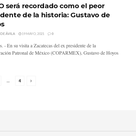
 será recordado como el peor
idente de la historia: Gustavo de
os
 DE ÁVILA
19 MAYO, 2021
0
. - En su visita a Zacatecas del ex presidente de la
ración Patronal de México (COPARMEX), Gustavo de Hoyos
…
4