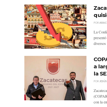
Zaca
quisi
POR
ARAC
La Confe
present
diversos .
COPA
a la
la S
POR
JESÚS
Zacateca
(COPARM
con la en