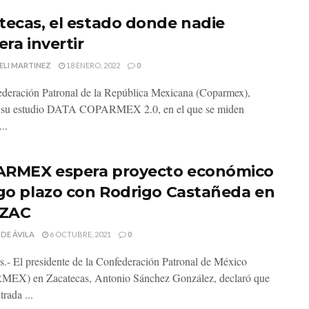
tecas, el estado donde nadie
era invertir
ELI MARTINEZ
18 ENERO, 2022
0
deración Patronal de la República Mexicana (Coparmex),
ó su estudio DATA COPARMEX 2.0, en el que se miden
..
RMEX espera proyecto económico
rgo plazo con Rodrigo Castañeda en
EZAC
 DE ÁVILA
6 OCTUBRE, 2021
0
s.- El presidente de la Confederación Patronal de México
EX) en Zacatecas, Antonio Sánchez González, declaró que
trada ...