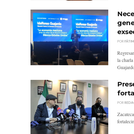
Nece
gener
exse
POR
FÁTI
Regresan
la charl
Guajardo
Pres
fort
POR
REDA
Zacateca
fortaleci