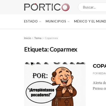
ESTADO
MUNICIPIOS
MÉXICO Y EL MUN
Inicio
Tema
Coparmex
Etiqueta:
Coparmex
COPA
POR
REDA
Alerta d
Prensa e