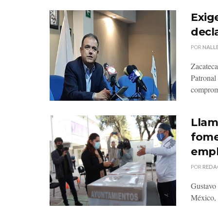
Exig
decl
POR
NALLE
Zacateca
Patronal
compromi
Llam
fome
emp
POR
REDA
Gustavo 
México, 