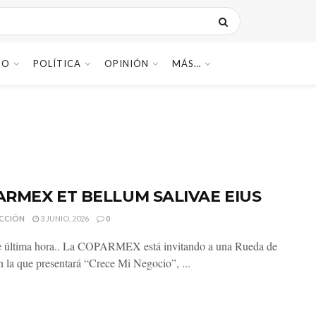
DO
POLÍTICA
OPINIÓN
MÁS…
RMEX ET BELLUM SALIVAE EIUS
CCIÓN
3 JUNIO, 2026
0
e última hora.. La COPARMEX está invitando a una Rueda de
n la que presentará “Crece Mi Negocio”, ...