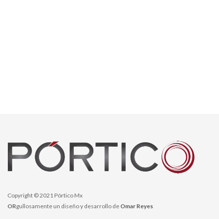
Copyright © 2021 Pórtico Mx
OR
gullosamente un diseño y desarrollo de
Omar Reyes