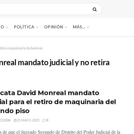
DO
POLÍTICA
OPINIÓN
MÁS…
etira maquinaria de bulevar
eal mandato judicial y no retira
cata David Monreal mandato
ial para el retiro de maquinaria del
ndo piso
CCIÓN
21 MAYO, 2025
0
s de que el Juzgado Segundo de Distrito del Poder Judicial de la