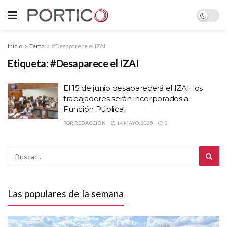
Inicio
Tema
#Desaparece el IZAI
Etiqueta:
#Desaparece el IZAI
El 15 de junio desaparecerá el IZAI; los
trabajadores serán incorporados a
Función Pública
POR
REDACCIÓN
14 MAYO, 2025
0
Las populares de la semana