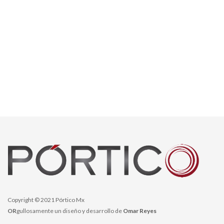
Copyright © 2021 Pórtico Mx
OR
gullosamente un diseño y desarrollo de
Omar Reyes