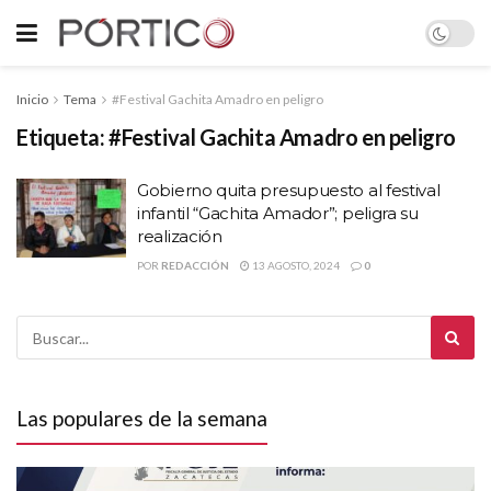
Inicio
Tema
#Festival Gachita Amadro en peligro
Etiqueta:
#Festival Gachita Amadro en peligro
Gobierno quita presupuesto al festival
infantil “Gachita Amador”; peligra su
realización
POR
REDACCIÓN
13 AGOSTO, 2024
0
Las populares de la semana