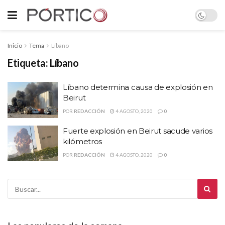
Inicio
Tema
Líbano
Etiqueta:
Líbano
Líbano determina causa de explosión en
Beirut
POR
REDACCIÓN
4 AGOSTO, 2020
0
Fuerte explosión en Beirut sacude varios
kilómetros
POR
REDACCIÓN
4 AGOSTO, 2020
0